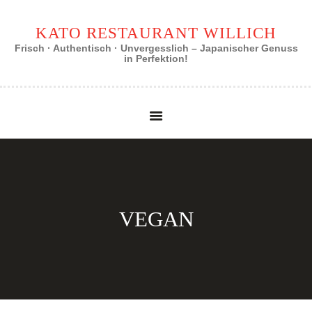
KATO RESTAURANT WILLICH
KATO RESTAURANT WILLICH
Frisch · Authentisch · Unvergesslich – Japanischer Genuss in Perfektion!
Frisch · Authentisch · Unvergesslich – Japanischer Genuss
in Perfektion!
VEGAN